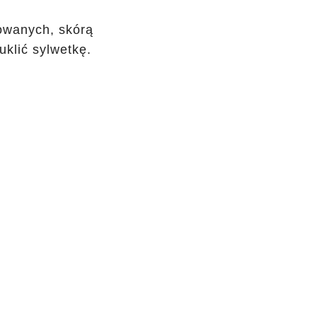
owanych, skórą
uklić sylwetkę.