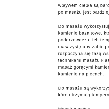
wpływem ciepła są bard
po masażu jest bardzie
Do masażu wykorzystuje
kamienie bazaltowe, k
podgrzewaczu. Ich temp
masażystę aby zabieg m
rozpoczyna się fazą w
technikami masażu kla
masaż gorącymi kamien
kamienie na plecach.
Do masażu są wykorzys
kóre utrzymują tempera