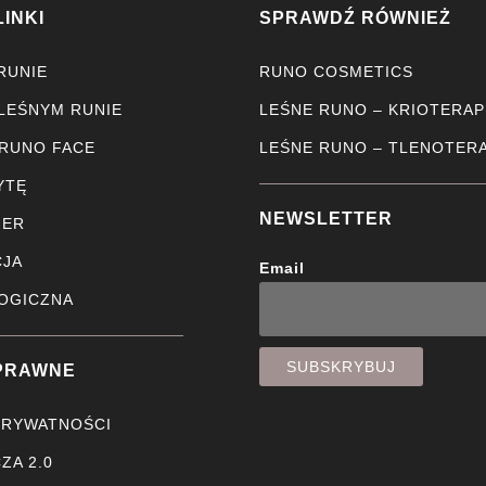
LINKI
SPRAWDŹ RÓWNIEŻ
RUNIE
RUNO COSMETICS
 LEŚNYM RUNIE
LEŚNE RUNO – KRIOTERAP
 RUNO FACE
LEŚNE RUNO – TLENOTERA
YTĘ
NEWSLETTER
HER
JA
Email
OGICZNA
PRAWNE
PRYWATNOŚCI
ZA 2.0