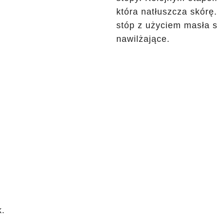
która natłuszcza skórę
stóp z użyciem masła s
nawilżające.
k.