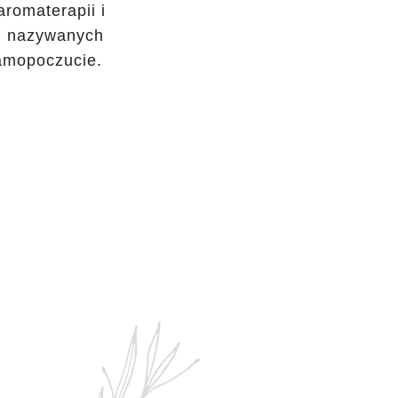
romaterapii i
in nazywanych
samopoczucie.