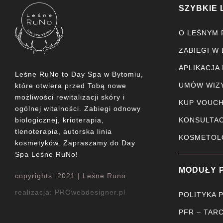
SZYBKIE 
O LEŚNYM 
ZABIEGI W
APLIKACJA
Leśne RuNo to Day Spa w Bytomiu,
UMÓW WIZ
które otwiera przed Tobą nowe
możliwości rewitalizacji skóry i
KUP VOUC
ogólnej witalności. Zabiegi odnowy
biologicznej, krioterapia,
KONSULTAC
tlenoterapia, autorska linia
KOSMETOL
kosmetyków. Zapraszamy do Day
Spa Leśne RuNo!
MODUŁY 
copyrights: 2021 | Leśne Runo
realizacja:
PROwebdesigner.pl
POLITYKA 
PFR – TARC