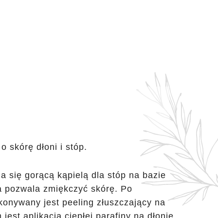
 skórę dłoni i stóp.
a się gorącą kąpielą dla stóp na bazie
ra pozwala zmiękczyć skórę. Po
konywany jest peeling złuszczający na
jest aplikacja ciepłej parafiny na dłonie,