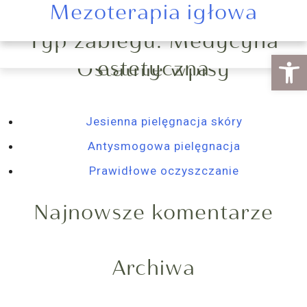
Mezoterapia igłowa
Tropokolagen
Szukaj:
Typ zabiegu:
Medycyna
Otwórz 
estetyczna
Ostatnie wpisy
Jesienna pielęgnacja skóry
Antysmogowa pielęgnacja
Prawidłowe oczyszczanie
Najnowsze komentarze
Archiwa